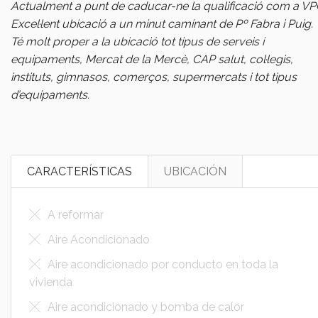
Actualment a punt de caducar-ne la qualificació com a VP
Excel·lent ubicació a un minut caminant de Pº Fabra i Puig.
Té molt proper a la ubicació tot tipus de serveis i
equipaments, Mercat de la Mercè, CAP salut, col·legis,
instituts, gimnasos, comerços, supermercats i tot tipus
d’equipaments.
CARACTERÍSTICAS
UBICACIÓN
A reformar
Aire Acondicionado
Aire acondicionado por conducto en toda la
vivienda
Aire acondicionado y bomba de calor