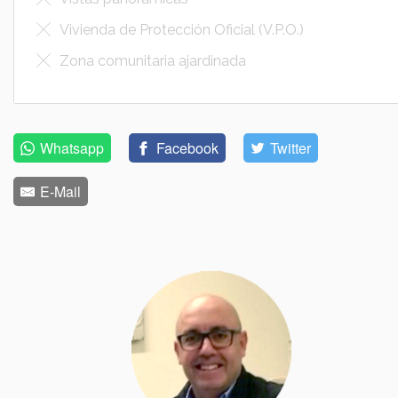
Vivienda de Protección Oficial (V.P.O.)
Zona comunitaria ajardinada
Whatsapp
Facebook
Twitter
E-Mail