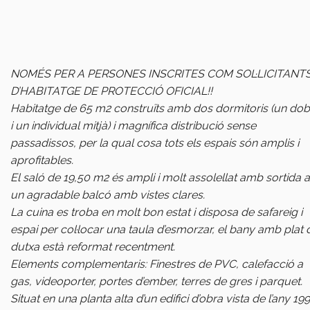
NOMÉS PER A PERSONES INSCRITES COM SOL·LICITANT
D’HABITATGE DE PROTECCIÓ OFICIAL!!
Habitatge de 65 m2 construïts amb dos dormitoris (un dob
i un individual mitjà) i magnífica distribució sense
passadissos, per la qual cosa tots els espais són amplis i
aprofitables.
El saló de 19,50 m2 és ampli i molt assolellat amb sortida a
un agradable balcó amb vistes clares.
La cuina es troba en molt bon estat i disposa de safareig i
espai per col·locar una taula d’esmorzar, el bany amb plat 
dutxa està reformat recentment.
Elements complementaris: Finestres de PVC, calefacció a
gas, videoporter, portes d’ember, terres de gres i parquet.
Situat en una planta alta d’un edifici d’obra vista de l’any 199