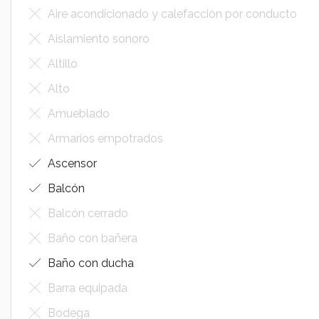
Aire acondicionado y calefacción por conducto
Aislamiento sonoro
Altillo
Alto
Amueblado
Armarios empotrados
Ascensor
Balcón
Balcón cerrado
Baño con bañera
Baño con ducha
Barra equipada
Bodega